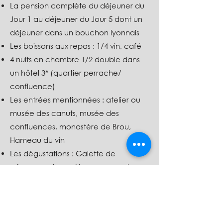
La pension complète du déjeuner du
Jour 1 au déjeuner du Jour 5 dont un
déjeuner dans un bouchon lyonnais
Les boissons aux repas : 1/4 vin, café
4 nuits en chambre 1/2 double dans
un hôtel 3* (quartier perrache/
confluence)
Les entrées mentionnées : atelier ou
musée des canuts, musée des
confluences, monastère de Brou,
Hameau du vin
Les dégustations : Galette de
pérouges, vins au Hameau, machon
dans les Halles
Le guide accompagnateur durant
toute la durée du séjour
la taxe de séjour