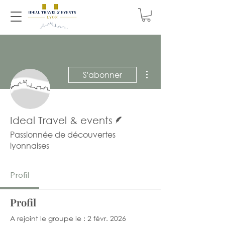
Plus d'actions
S'abonner
Écrivain
Ideal Travel & events
Passionnée de découvertes
lyonnaises
Profil
Profil
A rejoint le groupe le : 2 févr. 2026