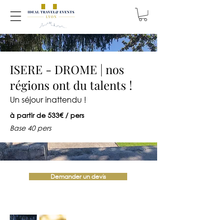
< Retour
ISERE - DROME | nos
régions ont du talents !
Un séjour inattendu !
à partir de 533€ / pers
Base 40 pers
Demander un devis