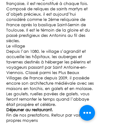
française, il est reconstitué à chaque fois.
Composé de reliques de saints martyrs et
d’objets précieux, il est aujourd’hui
considéré comme le 2ème reliquaire de
France après la basilique Saint-Sernin de
Toulouse. Il est le témoin de la gloire et du
passé prestigieux des Antonins au fil des
siècles.
Le village
Depuis l’an 1080, le village s’agrandit et
accueille les hôpitaux, les auberges et
tavernes destinés à héberger les pèlerins et
voyageurs passant par Saint Antoine-en-
Viennois. Classé parmi les Plus Beaux
Villages de France depuis 2009, il possède
encore son architecture médiévale avec ses
maisons en torchis, en galets et en molasse.
Les goulets, ruelles pavées de galets, vous
feront remonter le temps quand l’abbaye
était prospère et célèbre.
Déjeuner au restaurant.
Fin de nos prestations. Retour par vos
propres moyens
A partir de 385€ par pers