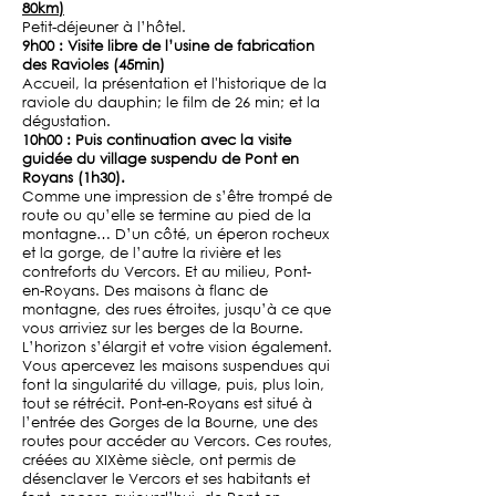
80km)
Petit-déjeuner à l’hôtel.
9h00 : Visite libre de l’usine de fabrication
des Ravioles (45min)
Accueil, la présentation et l'historique de la
raviole du dauphin; le film de 26 min; et la
dégustation.
10h00 : Puis continuation avec la visite
guidée du village suspendu de Pont en
Royans (1h30).
Comme une impression de s’être trompé de
route ou qu’elle se termine au pied de la
montagne… D’un côté, un éperon rocheux
et la gorge, de l’autre la rivière et les
contreforts du Vercors. Et au milieu, Pont-
en-Royans. Des maisons à flanc de
montagne, des rues étroites, jusqu’à ce que
vous arriviez sur les berges de la Bourne.
L’horizon s’élargit et votre vision également.
Vous apercevez les maisons suspendues qui
font la singularité du village, puis, plus loin,
tout se rétrécit. Pont-en-Royans est situé à
l’entrée des Gorges de la Bourne, une des
routes pour accéder au Vercors. Ces routes,
créées au XIXème siècle, ont permis de
désenclaver le Vercors et ses habitants et