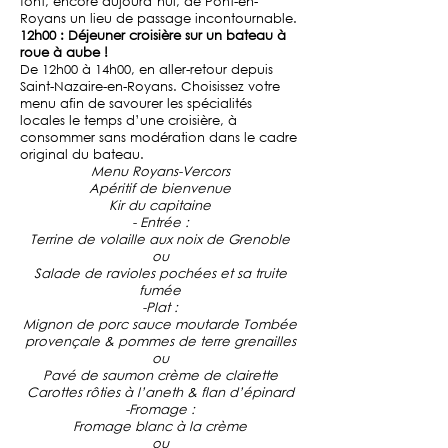
font, encore aujourd’hui, de Pont-en-
Royans un lieu de passage incontournable.
12h00 : Déjeuner croisière sur un bateau à
roue à aube !
De 12h00 à 14h00, en aller-retour depuis
Saint-Nazaire-en-Royans. Choisissez votre
menu afin de savourer les spécialités
locales le temps d’une croisière, à
consommer sans modération dans le cadre
original du bateau.
Menu Royans-Vercors
Apéritif de bienvenue
Kir du capitaine
- Entrée :
Terrine de volaille aux noix de Grenoble
ou
Salade de ravioles pochées et sa truite
fumée
-Plat :
Mignon de porc sauce moutarde Tombée
provençale & pommes de terre grenailles
ou
Pavé de saumon crème de clairette
Carottes rôties à l’aneth & flan d’épinard
-Fromage :
Fromage blanc à la crème
ou