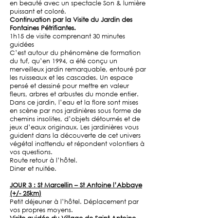
en beauté avec un spectacle Son & lumière
puissant et coloré.
Continuation par la Visite du Jardin des
Fontaines Pétrifiantes.
1h15 de visite comprenant 30 minutes
guidées
C’est autour du phénomène de formation
du tuf, qu’en 1994, a été conçu un
merveilleux jardin remarquable, entouré par
les ruisseaux et les cascades. Un espace
pensé et dessiné pour mettre en valeur
fleurs, arbres et arbustes du monde entier.
Dans ce jardin, l’eau et la flore sont mises
en scène par nos jardinières sous forme de
chemins insolites, d’objets détournés et de
jeux d’eaux originaux. Les jardinières vous
guident dans la découverte de cet univers
végétal inattendu et répondent volontiers à
vos questions.
Route retour à l’hôtel.
Diner et nuitée.
JOUR 3 : St Marcellin – St Antoine l’Abbaye
(+/- 25km)
Petit déjeuner à l’hôtel. Déplacement par
vos propres moyens.
Visite guidée du Village de Saint Antoine