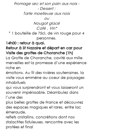
Fromage sec et son pain aux noix -
- Dessert :
Tarte moelleuse aux noix
ou
Nougat glacé
Café , Vin*
* 1 bouteille de 75cl. de vin rouge pour 4
personnes.
14h00 : retour à quai.
Retour à St Nazaire et départ en car pour
Visite des grottes de Choranche (1h)
La Grotte de Choranche, cavité aux mille
merveilles est la promesse d’une expérience
riche en
émotions. Au fil des rivières souterraines, la
visite vous emmène au coeur de paysages
inhabituels
qui vous surprendront et vous laisseront un
souvenir impérissable. Déambulez dans
l’une des
plus belles grottes de France et découvrez
des espaces magiques et rares, entre lac
émeraude,
reflets cristallins, concrétions dont nos
stalactites fistuleuses, rencontre avec les
protées et final