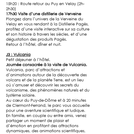
15h20 : Route retour au Puy en Velay (2h-
2h30)
17h30 Visite d’une distillerie de Verveine
Plongez dans l’univers de la Verveine du
Velay en vous rendant à la Distillerie Pagès,
profitez d’une visite interactive sur sa culture
et son histoire à travers les siècles, et d’une
dégustation des produits Pagès.
Retour à l’hôtel, dîner et nuit.
J3 : Vulcania
Petit déjeuner à l’hôtel.
Journée consacrée à la visite de Vulcania.
Vulcania,
parc d’attractions et
d’animations
autour de la découverte des
volcans et de la planète Terre, est un lieu
où s’amuser et découvrir les secrets du
volcanisme
, des
phénomènes naturels
et du
Système solaire
.
Au cœur du Puy-de-Dôme et à 20 minutes
de Clermont-Ferrand, le parc vous accueille
pour une
aventure scientifique
et ludique.
En famille, en couple ou entre amis, venez
partager un moment de plaisir et
d’émotion en profitant des
attractions
dynamiques
, des
animations scientifiques
,