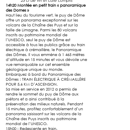
25 cl de vin et café compris
14h20 Montée en petit train « panoramique
des Domes »
Haut lieu du tourisme vert, le puy de Dôme
offre un panorama exceptionnel sur les
volcans de la Chaîne des Puys et sur la
faille de Limagne. Parmi les 80 volcans
inscrits au patrimoine mondial de
l’UNESCO, seul le puy de Dôme est
accessible à tous les publics grâce au train
électrique à crémaillère, le Panoramique
des Dômes. Il vous emmène à 1 465 mètres
d’altitude en 15 minutes et vous dévoile une
vue remarquable sur cet ensemble
géologique unique au monde.
Embarquez à bord du Panoramique des
Dômes : TRAIN ÉLECTRIQUE À CRÉMAILLÈRE
POUR 5,6 KM D’ASCENSION.
Sa mise en service en 2012 a permis de
rendre le sommet du puy de Dôme aux
piétons et a ainsi contribué à la
préservation des milieux naturels. Pendant
15 minutes, profitez confortablement d’un
panorama saisissant sur les volcans de la
Chaîne des Puys inscrits au patrimoine
mondial de l’UNESCO.
15h00 : Redescente en train.