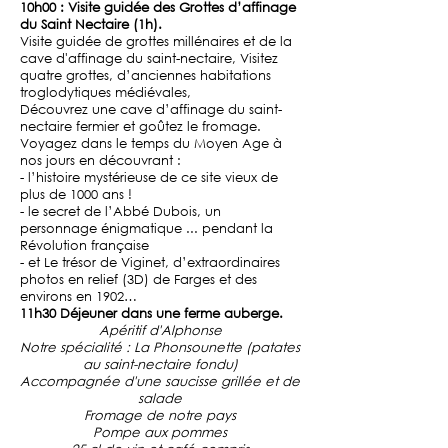
10h00 : Visite guidée des Grottes d’affinage
du Saint Nectaire (1h).
Visite guidée de grottes millénaires et de la
cave d'affinage du saint-nectaire, Visitez
quatre grottes, d’anciennes habitations
troglodytiques médiévales,
Découvrez une cave d’affinage du saint-
nectaire fermier et goûtez le fromage.
Voyagez dans le temps du Moyen Age à
nos jours en découvrant :
- l’histoire mystérieuse de ce site vieux de
plus de 1000 ans !
- le secret de l’Abbé Dubois, un
personnage énigmatique ... pendant la
Révolution française
- et Le trésor de Viginet, d’extraordinaires
photos en relief (3D) de Farges et des
environs en 1902…
11h30 Déjeuner dans une ferme auberge.
Apéritif d'Alphonse
Notre spécialité : La Phonsounette (patates
au saint-nectaire fondu)
Accompagnée d'une saucisse grillée et de
salade
Fromage de notre pays
Pompe aux pommes