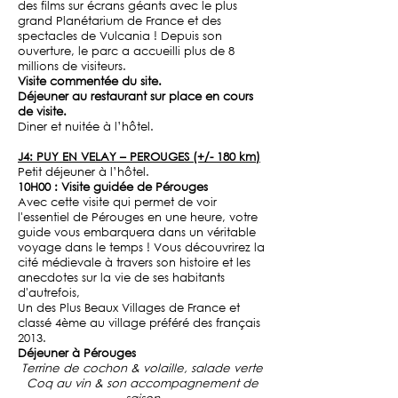
des
films sur écrans géants
avec le
plus
grand Planétarium de France
et des
spectacles
de Vulcania ! Depuis son
ouverture, le parc a accueilli plus de 8
millions de visiteurs.
Visite commentée du site.
Déjeuner au restaurant sur place en cours
de visite.
Diner et nuitée à l’hôtel.
J4: PUY EN VELAY – PEROUGES (+/- 180 km)
Petit déjeuner à l’hôtel.
10H00 : Visite guidée de Pérouges
Avec cette visite qui permet de voir
l'essentiel de Pérouges en une heure, votre
guide vous embarquera dans un véritable
voyage dans le temps ! Vous découvrirez la
cité médievale à travers son histoire et les
anecdotes sur la vie de ses habitants
d'autrefois,
Un des Plus Beaux Villages de France et
classé 4ème au village préféré des français
2013.
Déjeuner à Pérouges
Terrine de cochon & volaille, salade verte
Coq au vin & son accompagnement de
saison