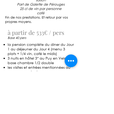
Part de Galette de Pérouges
25 cl de vin par personne
café
Fin de nos prestations. Et retour par vos
propres moyens.
à partir de 533€ / pers
Base 40 pers
la pension complète du diner du Jour
1 au déjeuner du Jour 4 (menu 3
plats + 1/4 vin, café le midis)
3 nuits en hôtel 3* au Puy en Velay
base chambre 1/2 double
les visites et entrées mentionnées au
programme dont :
J1: petit train Puy en Velay
J2 : visite des grottes d'affinage
J2: Train aller & retour Panoramique
des Domes
J2: visite d'une distillerie de verveine
et dégustation
J3: entrée et visite guidée (journée)
de Vulcania
J4: Visite de Pérouges et dégustation